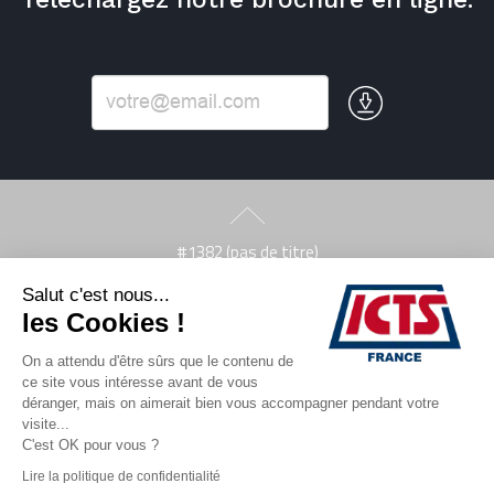
#1382 (pas de titre)
#1536 (pas de titre)
Salut c'est nous...
Contact
les Cookies !
ICTS France – Business Security – Accueil
Mentions légales
On a attendu d'être sûrs que le contenu de
Nos activités
ce site vous intéresse avant de vous
Nos références
déranger, mais on aimerait bien vous accompagner pendant votre
Nous rejoindre
visite...
Page d’exemple
C'est OK pour vous ?
Qui sommes-nous ?
Lire la politique de confidentialité