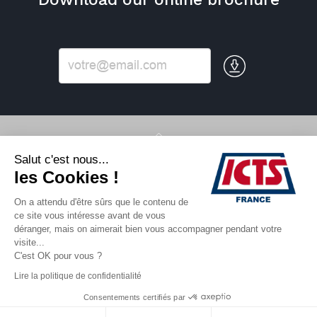
Salut c'est nous...
Contact
les Cookies !
ICTS France – Business Security – Home
Join us
On a attendu d'être sûrs que le contenu de
Legal notices
ce site vous intéresse avant de vous
News
déranger, mais on aimerait bien vous accompagner pendant votre
Our activities
visite...
Our references
C'est OK pour vous ?
Who are we ?
Lire la politique de confidentialité
Consentements certifiés par