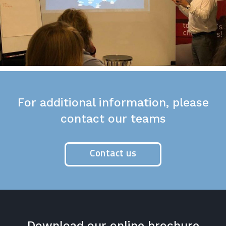
For additional information, please
contact our teams
Contact us
Download our online brochure